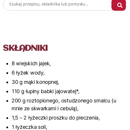
SKŁADNIKI
8 wiejskich jajek,
6 łyżek wody,
30 g mąki konopnej,
110 g łupiny babki jajowatej*,
200 g roztopionego, ostudzonego smalcu (u
mnie ze skwarkami i cebulą),
1,5 – 2 łyżeczki proszku do pieczenia,
1 łyżeczka soli,