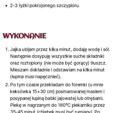
2-3 łyżki pokrojonego szczypioru.
WYKONANIE
Jajka ubijam przez kilka minut, dodaję wodę i sól.
Następnie dosypuję wszystkie suche składniki
oraz roztopiony (nie może być gorący) tłuszcz.
Mieszam dokładnie i odstawiam na kilka minut
(łupina musi napęcznieć).
Po tym czasie przekładam do foremki (u mnie
keksówka 15×30 cm) posmarowanej masłem i
posypanej łupiną babki jajowatej lub otrębami.
Piekę w nagrzanym do 180°C piekarniku przez
35-45 minut (chlebek musi być rumiany). Po