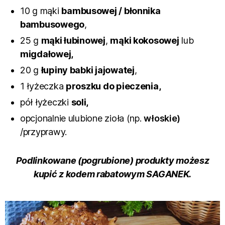
10 g mąki
bambusowej / błonnika
bambusowego
,
25 g
mąki łubinowej
,
mąki kokosowej
lub
migdałowej,
20 g
łupiny babki jajowatej
,
1 łyżeczka
proszku do pieczenia,
pół łyżeczki
soli,
opcjonalnie ulubione zioła (np.
włoskie)
/przyprawy.
Podlinkowane (pogrubione) produkty możesz
kupić z kodem rabatowym SAGANEK.