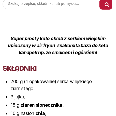
Super prosty keto chleb z serkiem wiejskim
upieczony w air fryer! Znakomita baza do keto
kanapek np. ze smalcem i ogórkiem!
SKŁADNIKI
200 g (1 opakowanie) serka wiejskiego
ziarnistego,
3 jajka,
15 g
ziaren słonecznika
,
10 g nasion
chia,