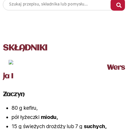
SKŁADNIKI
Wers
ja I
Zaczyn
80 g kefiru,
pół łyżeczki
miodu,
15 g świeżych drożdży lub 7 g
suchych,