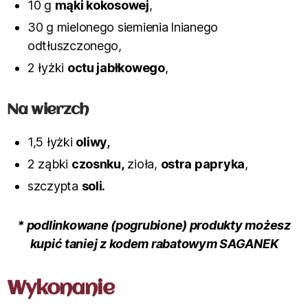
10 g
mąki kokosowej
,
30 g mielonego siemienia lnianego
odtłuszczonego,
2 łyżki
octu jabłkowego
,
Na wierzch
1,5 łyżki
oliwy,
2 ząbki
czosnku,
zioła,
ostra papryka
,
szczypta
soli.
*
podlinkowane (pogrubione) produkty możesz
kupić taniej z kodem rabatowym SAGANEK
Wykonanie