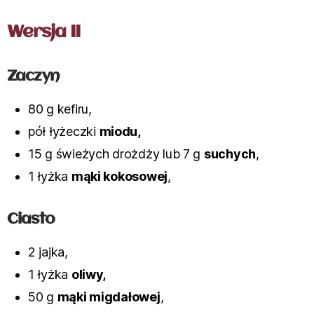
Wersja II
Zaczyn
80 g kefiru,
pół łyżeczki
miodu,
15 g świeżych drożdży lub 7 g
suchych
,
1 łyżka
mąki kokosowej
,
Ciasto
2 jajka,
1 łyżka
oliwy,
50 g
mąki migdałowej
,