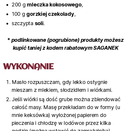
200 g
mleczka kokosowego
,
100 g
gorzkiej czekolady
,
szczypta
soli
.
*
podlinkowane (pogrubione) produkty możesz
kupić taniej z kodem rabatowym SAGANEK
WYKONANIE
Masło rozpuszczam, gdy lekko ostygnie
mieszam z mlekiem, słodzidłem i wiórkami.
Jeśli wiórki są dość grube można zblendować
całość masy. Masę przekładam do w formy (u
mnie keksówka) wyłożonej papierem do
pieczenia i chłodzę w lodówce przez kilka
godzin (można wstawić do zamrażalnika).