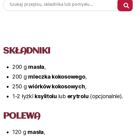
SKŁADNIKI
200 g
masła
,
200 g
mleczka kokosowego
,
250 g
wiórków kokosowych
,
1-2 łyżki
ksylitolu
lub
erytrolu
(opcjonalnie).
POLEWA
120 g
masła
,