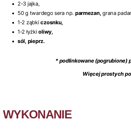
2-3 jajka,
50 g twardego sera np.
parmezan,
grana pada
1-2 ząbki
czosnku,
1-2 łyżki
oliwy,
sól,
pieprz.
*
podlinkowane (pogrubione) 
Więcej prostych po
WYKONANIE