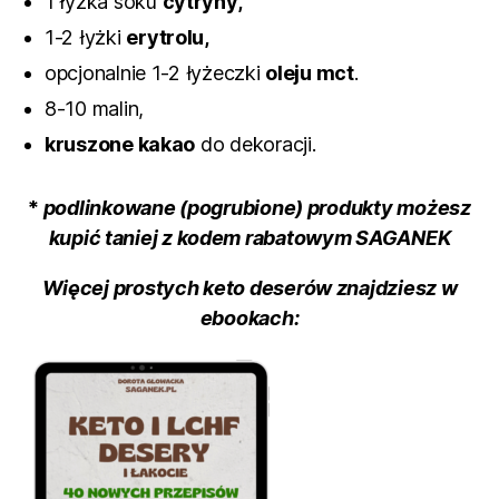
1 łyżka soku
cytryny,
1-2 łyżki
erytrolu,
opcjonalnie 1-2 łyżeczki
oleju mct
.
8-10 malin,
kruszone kakao
do dekoracji.
*
podlinkowane (pogrubione) produkty możesz
kupić taniej z kodem rabatowym SAGANEK
Więcej prostych keto deserów znajdziesz w
ebookach: