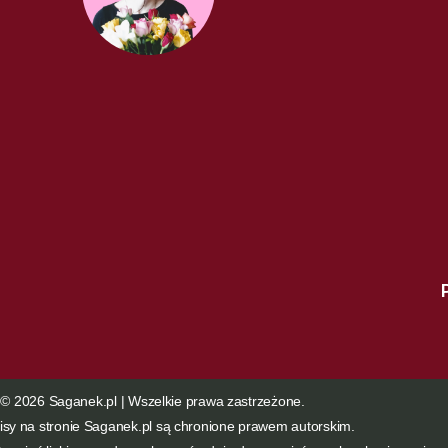
 © 2026 Saganek.pl | Wszelkie prawa zastrzeżone.
opisy na stronie Saganek.pl są chronione prawem autorskim.