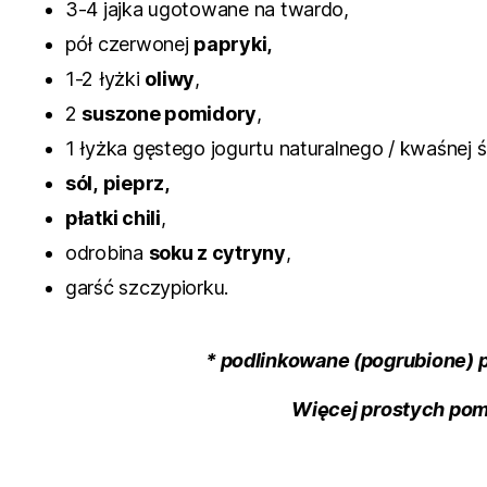
3-4 jajka ugotowane na twardo,
pół czerwonej
papryki,
1-2 łyżki
oliwy
,
2
suszone pomidory
,
1 łyżka gęstego jogurtu naturalnego / kwaśnej 
sól,
pieprz,
płatki chili
,
odrobina
soku z cytryny
,
garść szczypiorku.
* podlinkowane (pogrubione)
Więcej prostych pom