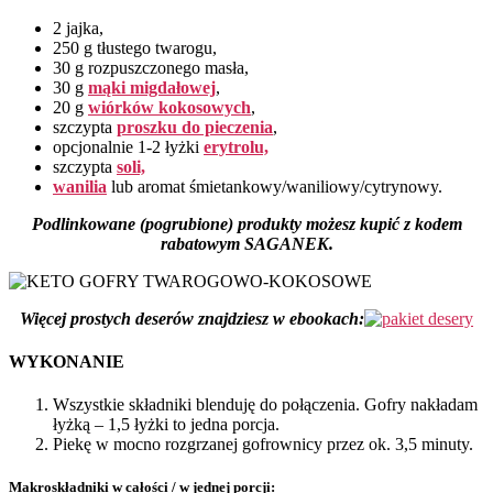
2 jajka,
250 g tłustego twarogu,
30 g rozpuszczonego masła,
30 g
mąki migdałowej
,
20 g
wiórków kokosowych
,
szczypta
proszku do pieczenia
,
opcjonalnie 1-2 łyżki
erytrolu,
szczypta
soli,
wanilia
lub aromat śmietankowy/waniliowy/cytrynowy.
Podlinkowane (pogrubione) produkty możesz kupić z kodem
rabatowym SAGANEK.
Więcej prostych deserów znajdziesz w ebookach:
WYKONANIE
Wszystkie składniki blenduję do połączenia. Gofry nakładam
łyżką – 1,5 łyżki to jedna porcja.
Piekę w mocno rozgrzanej gofrownicy przez ok. 3,5 minuty.
Makroskładniki w całości / w jednej porcji: