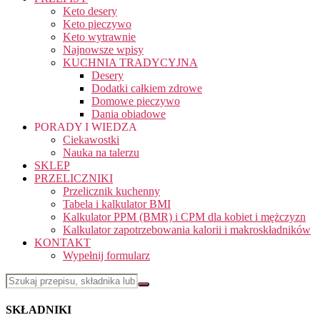
Keto desery
Keto pieczywo
Keto wytrawnie
Najnowsze wpisy
KUCHNIA TRADYCYJNA
Desery
Dodatki całkiem zdrowe
Domowe pieczywo
Dania obiadowe
PORADY I WIEDZA
Ciekawostki
Nauka na talerzu
SKLEP
PRZELICZNIKI
Przelicznik kuchenny
Tabela i kalkulator BMI
Kalkulator PPM (BMR) i CPM dla kobiet i mężczyzn
Kalkulator zapotrzebowania kalorii i makroskładników
KONTAKT
Wypełnij formularz
SKŁADNIKI