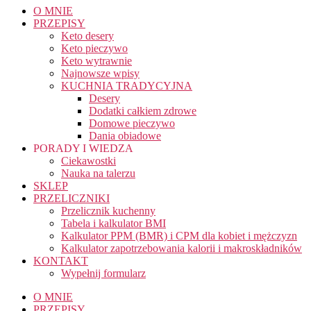
O MNIE
PRZEPISY
Keto desery
Keto pieczywo
Keto wytrawnie
Najnowsze wpisy
KUCHNIA TRADYCYJNA
Desery
Dodatki całkiem zdrowe
Domowe pieczywo
Dania obiadowe
PORADY I WIEDZA
Ciekawostki
Nauka na talerzu
SKLEP
PRZELICZNIKI
Przelicznik kuchenny
Tabela i kalkulator BMI
Kalkulator PPM (BMR) i CPM dla kobiet i mężczyzn
Kalkulator zapotrzebowania kalorii i makroskładników
KONTAKT
Wypełnij formularz
O MNIE
PRZEPISY