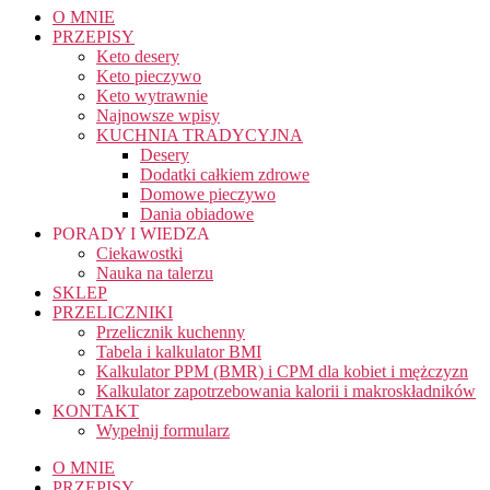
O MNIE
PRZEPISY
Keto desery
Keto pieczywo
Keto wytrawnie
Najnowsze wpisy
KUCHNIA TRADYCYJNA
Desery
Dodatki całkiem zdrowe
Domowe pieczywo
Dania obiadowe
PORADY I WIEDZA
Ciekawostki
Nauka na talerzu
SKLEP
PRZELICZNIKI
Przelicznik kuchenny
Tabela i kalkulator BMI
Kalkulator PPM (BMR) i CPM dla kobiet i mężczyzn
Kalkulator zapotrzebowania kalorii i makroskładników
KONTAKT
Wypełnij formularz
O MNIE
PRZEPISY