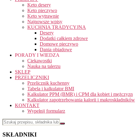
Keto desery
Keto pieczywo
Keto wytrawnie
Najnowsze wpisy
KUCHNIA TRADYCYJNA
Desery
Dodatki całkiem zdrowe
Domowe pieczywo
Dania obiadowe
PORADY I WIEDZA
Ciekawostki
Nauka na talerzu
SKLEP
PRZELICZNIKI
Przelicznik kuchenny
Tabela i kalkulator BMI
Kalkulator PPM (BMR) i CPM dla kobiet i mężczyzn
Kalkulator zapotrzebowania kalorii i makroskładników
KONTAKT
Wypełnij formularz
SKŁADNIKI