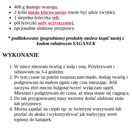
400 g tłustego twarogu,
2 łyżki
masła klarowanego
(może być także zwykłe),
1 niepełna łyżeczka
soli,
pół łyżeczki
sody oczyszczonej
,
opcjonalnie ulubione przyprawy.
*
podlinkowane (pogrubione) produkty możesz kupić taniej z
kodem rabatowym SAGANEK
WYKONANIE
W misce mieszam twaróg z sodą i solą. Przykrywam i
odstawiam na 3-4 godziny.
Po tym czasie na patelni rozpuszczam masło, dodaję twaróg i
podgrzewam na małym ogniu cały czas mieszając. Jeśli
zaczyna zbyt mocno bulgotać/wrzeć wyłączam ogień.
Mieszam i podgrzewam do czasu, aż masa stanie się ciągnąca.
Do tak przygotowanej masy możemy dodać ulubione zioła
lub przyprawy.
Można zajadać na ciepło np. ze świeżymi warzywami lub
przelać do słoika i wykorzystywać jak tradycyjny serek
topiony do kanapek.