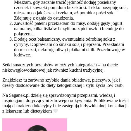
Mieszam, gdy zacznie tracić jędrność dodaję posiekany
czosnek i kawałki pomidora bez skórki. Lekko posypuję solą,
mieszam co jakiś czas i czekam, aż pomidor puści sok.
Zdejmuję z ognia do ostudzenia.
Zawartość patelni przekładam do misy, dodaję gęsty jogurt
naturalny, kilka listków bazylii oraz pietruszki i blenduję do
połączenia.
Dodaję ocet balsamiczny, ewentualnie odrobinę soku z
cytryny. Doprawiam do smaku solą i pieprzem. Przekładam
do miseczki, dekoruję oliwą i płatkami chili. Przechowuję w
lodówce.
Setki smacznych przepisów w różnych kategoriach – na diecie
niskowęglowodanowej jak również kuchni tradycyjnej.
Znajdziesz tu zarówno szybkie dania obiadowe, pieczywo, jak i
desery dostosowane do diety ketogenicznej i stylu życia low carb.
Na Saganek.pl dzielę się sprawdzonymi przepisami, wiedzą i
inspiracjami dotyczącymi zdrowego odżywiania. Publikowane treści
mają charakter edukacyjny i nie zastępują indywidualnej konsultacji
z lekarzem lub dietetykiem