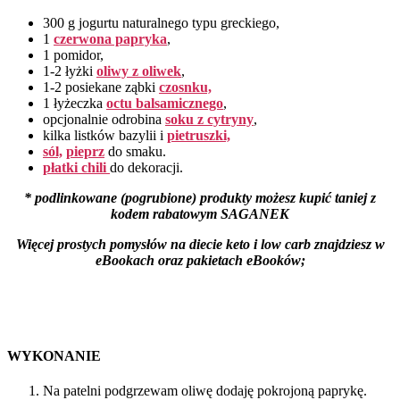
300 g jogurtu naturalnego typu greckiego,
1
czerwona papryka
,
1 pomidor,
1-2 łyżki
oliwy z oliwek
,
1-2 posiekane ząbki
czosnku,
1 łyżeczka
octu balsamicznego
,
opcjonalnie odrobina
soku z cytryny
,
kilka listków bazylii i
pietruszki,
sól,
pieprz
do smaku.
płatki chili
do dekoracji.
* podlinkowane (pogrubione) produkty możesz kupić taniej z
kodem rabatowym SAGANEK
Więcej prostych pomysłów na diecie keto i low carb znajdziesz
w
eBookach oraz pakietach eBooków;
WYKONANIE
Na patelni podgrzewam oliwę dodaję pokrojoną paprykę.