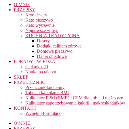
O MNIE
PRZEPISY
Keto desery
Keto pieczywo
Keto wytrawnie
Najnowsze wpisy
KUCHNIA TRADYCYJNA
Desery
Dodatki całkiem zdrowe
Domowe pieczywo
Dania obiadowe
PORADY I WIEDZA
Ciekawostki
Nauka na talerzu
SKLEP
PRZELICZNIKI
Przelicznik kuchenny
Tabela i kalkulator BMI
Kalkulator PPM (BMR) i CPM dla kobiet i mężczyzn
Kalkulator zapotrzebowania kalorii i makroskładników
KONTAKT
Wypełnij formularz
O MNIE
PRZEPISY