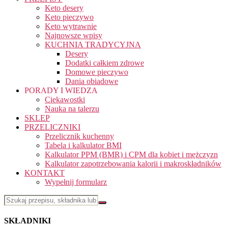
Keto desery
Keto pieczywo
Keto wytrawnie
Najnowsze wpisy
KUCHNIA TRADYCYJNA
Desery
Dodatki całkiem zdrowe
Domowe pieczywo
Dania obiadowe
PORADY I WIEDZA
Ciekawostki
Nauka na talerzu
SKLEP
PRZELICZNIKI
Przelicznik kuchenny
Tabela i kalkulator BMI
Kalkulator PPM (BMR) i CPM dla kobiet i mężczyzn
Kalkulator zapotrzebowania kalorii i makroskładników
KONTAKT
Wypełnij formularz
SKŁADNIKI