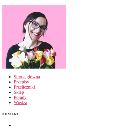
Strona główna
Przepisy
Przeliczniki
Sklep
Porady
Wiedza
KONTAKT