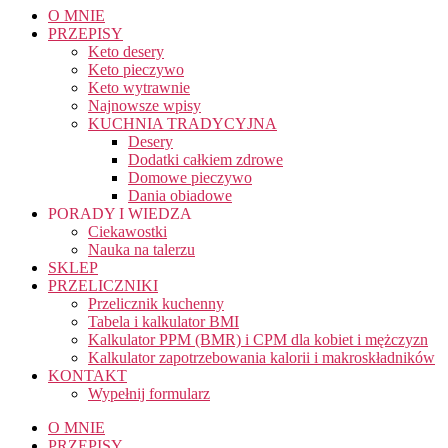
O MNIE
PRZEPISY
Keto desery
Keto pieczywo
Keto wytrawnie
Najnowsze wpisy
KUCHNIA TRADYCYJNA
Desery
Dodatki całkiem zdrowe
Domowe pieczywo
Dania obiadowe
PORADY I WIEDZA
Ciekawostki
Nauka na talerzu
SKLEP
PRZELICZNIKI
Przelicznik kuchenny
Tabela i kalkulator BMI
Kalkulator PPM (BMR) i CPM dla kobiet i mężczyzn
Kalkulator zapotrzebowania kalorii i makroskładników
KONTAKT
Wypełnij formularz
O MNIE
PRZEPISY