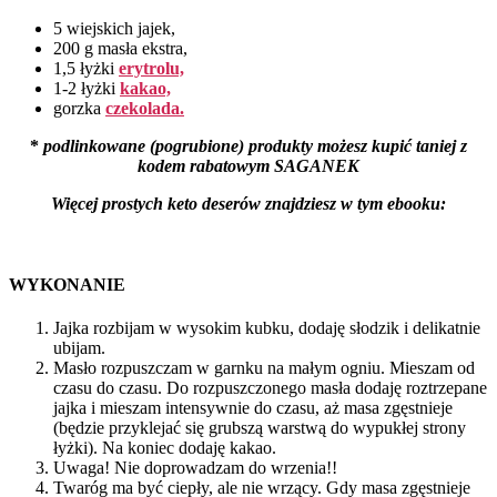
5 wiejskich jajek,
200 g masła ekstra,
1,5 łyżki
erytrolu,
1-2 łyżki
kakao,
gorzka
czekolada.
*
podlinkowane (pogrubione) produkty możesz kupić taniej z
kodem rabatowym SAGANEK
Więcej prostych keto deserów znajdziesz w tym ebooku:
WYKONANIE
Jajka rozbijam w wysokim kubku, dodaję słodzik i delikatnie
ubijam.
Masło rozpuszczam w garnku na małym ogniu. Mieszam od
czasu do czasu. Do rozpuszczonego masła dodaję roztrzepane
jajka i mieszam intensywnie do czasu, aż masa zgęstnieje
(będzie przyklejać się grubszą warstwą do wypukłej strony
łyżki). Na koniec dodaję kakao.
Uwaga! Nie doprowadzam do wrzenia!!
Twaróg ma być ciepły, ale nie wrzący. Gdy masa zgęstnieje