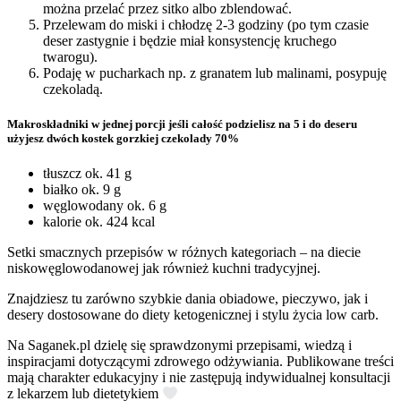
można przelać przez sitko albo zblendować.
Przelewam do miski i chłodzę 2-3 godziny (po tym czasie
deser zastygnie i będzie miał konsystencję kruchego
twarogu).
Podaję w pucharkach np. z granatem lub malinami, posypuję
czekoladą.
Makroskładniki w jednej porcji jeśli całość podzielisz na 5 i do deseru
użyjesz dwóch kostek gorzkiej czekolady 70%
tłuszcz ok. 41 g
białko ok. 9 g
węglowodany ok. 6 g
kalorie ok. 424 kcal
Setki smacznych przepisów w różnych kategoriach – na diecie
niskowęglowodanowej jak również kuchni tradycyjnej.
Znajdziesz tu zarówno szybkie dania obiadowe, pieczywo, jak i
desery dostosowane do diety ketogenicznej i stylu życia low carb.
Na Saganek.pl dzielę się sprawdzonymi przepisami, wiedzą i
inspiracjami dotyczącymi zdrowego odżywiania. Publikowane treści
mają charakter edukacyjny i nie zastępują indywidualnej konsultacji
z lekarzem lub dietetykiem