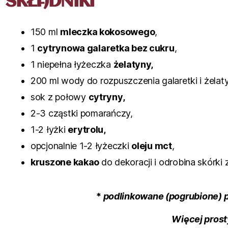
SKŁADNIKI
150 ml
mleczka kokosowego
,
1
cytrynowa galaretka bez cukru
,
1 niepełna łyżeczka
żelatyny,
200 ml wody do rozpuszczenia galaretki i żelat
sok z połowy
cytryny,
2-3 cząstki pomarańczy,
1-2 łyżki
erytrolu,
opcjonalnie 1-2 łyżeczki
oleju mct
,
kruszone kakao
do dekoracji i odrobina skórki
*
podlinkowane (pogrubione) 
Więcej prost