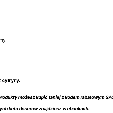
yny,
 z
cytryny.
produkty możesz kupić taniej z kodem rabatowym S
ych keto deserów znajdziesz w ebookach: