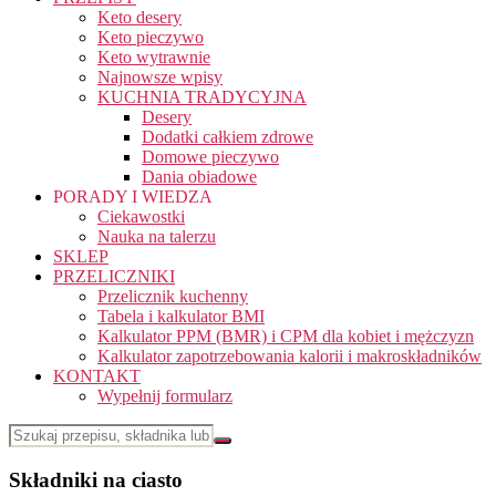
Keto desery
Keto pieczywo
Keto wytrawnie
Najnowsze wpisy
KUCHNIA TRADYCYJNA
Desery
Dodatki całkiem zdrowe
Domowe pieczywo
Dania obiadowe
PORADY I WIEDZA
Ciekawostki
Nauka na talerzu
SKLEP
PRZELICZNIKI
Przelicznik kuchenny
Tabela i kalkulator BMI
Kalkulator PPM (BMR) i CPM dla kobiet i mężczyzn
Kalkulator zapotrzebowania kalorii i makroskładników
KONTAKT
Wypełnij formularz
Składniki na ciasto