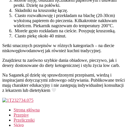
Morele myję, osuszam ręcznikiem papierowym i usuwam
pestki. Dzielę na połówki.
Składniki na kruszonkę łączę.
Ciasto rozwałkowuję i przekładam na blachę (20-30cm)
wyłożoną papierem do pieczenia. Kilkakrotnie nakłuwam
widelcem. Piekarnik nagrzewam do temperatury 200°C.
Morele gęsto rozkładam na cieście. Posypuję kruszonką.
Ciasto piekę około 40 minut.
Setki smacznych przepisów w różnych kategoriach – na diecie
niskowęglowodanowej jak również kuchni tradycyjnej.
Znajdziesz tu zarówno szybkie dania obiadowe, pieczywo, jak i
desery dostosowane do diety ketogenicznej i stylu życia low carb.
Na Saganek.pl dzielę się sprawdzonymi przepisami, wiedzą i
inspiracjami dotyczącymi zdrowego odżywiania. Publikowane treści
mają charakter edukacyjny i nie zastępują indywidualnej konsultacji
z lekarzem lub dietetykiem
Strona główna
Przepisy
Przeliczniki
Sklep