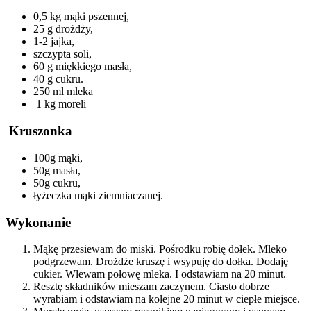
0,5 kg mąki pszennej,
25 g drożdży,
1-2 jajka,
szczypta soli,
60 g miękkiego masła,
40 g cukru.
250 ml mleka
1 kg moreli
Kruszonka
100g mąki,
50g masła,
50g cukru,
łyżeczka mąki ziemniaczanej.
Wykonanie
Mąkę przesiewam do miski. Pośrodku robię dołek. Mleko
podgrzewam. Drożdże kruszę i wsypuję do dołka. Dodaję
cukier. Wlewam połowę mleka. I odstawiam na 20 minut.
Resztę składników mieszam zaczynem. Ciasto dobrze
wyrabiam i odstawiam na kolejne 20 minut w ciepłe miejsce.