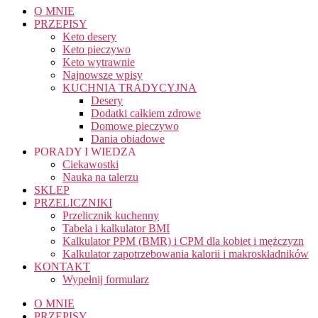
O MNIE
PRZEPISY
Keto desery
Keto pieczywo
Keto wytrawnie
Najnowsze wpisy
KUCHNIA TRADYCYJNA
Desery
Dodatki całkiem zdrowe
Domowe pieczywo
Dania obiadowe
PORADY I WIEDZA
Ciekawostki
Nauka na talerzu
SKLEP
PRZELICZNIKI
Przelicznik kuchenny
Tabela i kalkulator BMI
Kalkulator PPM (BMR) i CPM dla kobiet i mężczyzn
Kalkulator zapotrzebowania kalorii i makroskładników
KONTAKT
Wypełnij formularz
O MNIE
PRZEPISY