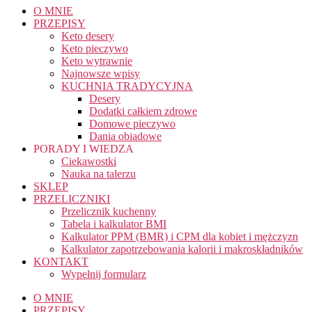
O MNIE
PRZEPISY
Keto desery
Keto pieczywo
Keto wytrawnie
Najnowsze wpisy
KUCHNIA TRADYCYJNA
Desery
Dodatki całkiem zdrowe
Domowe pieczywo
Dania obiadowe
PORADY I WIEDZA
Ciekawostki
Nauka na talerzu
SKLEP
PRZELICZNIKI
Przelicznik kuchenny
Tabela i kalkulator BMI
Kalkulator PPM (BMR) i CPM dla kobiet i mężczyzn
Kalkulator zapotrzebowania kalorii i makroskładników
KONTAKT
Wypełnij formularz
O MNIE
PRZEPISY