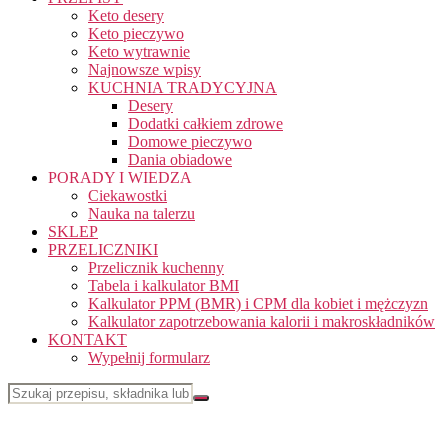
Keto desery
Keto pieczywo
Keto wytrawnie
Najnowsze wpisy
KUCHNIA TRADYCYJNA
Desery
Dodatki całkiem zdrowe
Domowe pieczywo
Dania obiadowe
PORADY I WIEDZA
Ciekawostki
Nauka na talerzu
SKLEP
PRZELICZNIKI
Przelicznik kuchenny
Tabela i kalkulator BMI
Kalkulator PPM (BMR) i CPM dla kobiet i mężczyzn
Kalkulator zapotrzebowania kalorii i makroskładników
KONTAKT
Wypełnij formularz