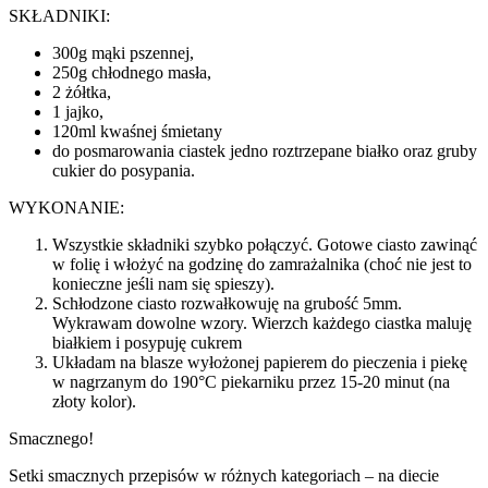
SKŁADNIKI:
300g mąki pszennej,
250g chłodnego masła,
2 żółtka,
1 jajko,
120ml kwaśnej śmietany
do posmarowania ciastek jedno roztrzepane białko oraz gruby
cukier do posypania.
WYKONANIE:
Wszystkie składniki szybko połączyć. Gotowe ciasto zawinąć
w folię i włożyć na godzinę do zamrażalnika (choć nie jest to
konieczne jeśli nam się spieszy).
Schłodzone ciasto rozwałkowuję na grubość 5mm.
Wykrawam dowolne wzory. Wierzch każdego ciastka maluję
białkiem i posypuję cukrem
Układam na blasze wyłożonej papierem do pieczenia i piekę
w nagrzanym do 190°C piekarniku przez 15-20 minut (na
złoty kolor).
Smacznego!
Setki smacznych przepisów w różnych kategoriach – na diecie