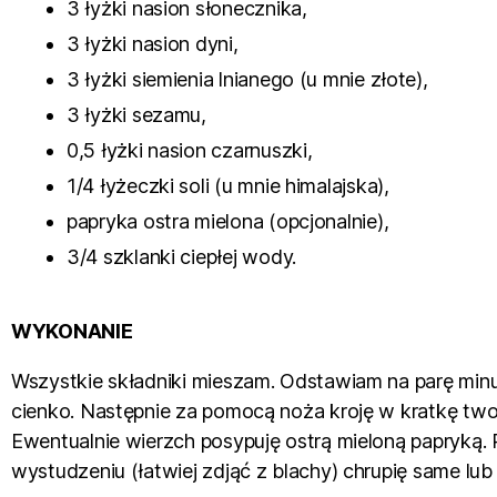
3 łyżki nasion słonecznika,
3 łyżki nasion dyni,
3 łyżki siemienia lnianego (u mnie złote),
3 łyżki sezamu,
0,5 łyżki nasion czarnuszki,
1/4 łyżeczki soli (u mnie himalajska),
papryka ostra mielona (opcjonalnie),
3/4 szklanki ciepłej wody.
WYKONANIE
Wszystkie składniki mieszam. Odstawiam na parę min
cienko. Następnie za pomocą noża kroję w kratkę tw
Ewentualnie wierzch posypuję ostrą mieloną papryką.
wystudzeniu (łatwiej zdjąć z blachy) chrupię same lub