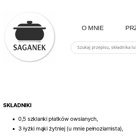
O MNIE
PR
SKŁADNIKI
0,5 szklanki płatków owsianych,
3 łyżki mąki żytniej (u mnie pełnoziarnista),