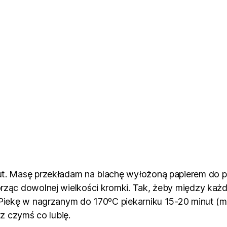
ut. Masę przekładam na blachę wyłożoną papierem do 
orząc dowolnej wielkości kromki. Tak, żeby między każ
 Piekę w nagrzanym do 170ºC piekarniku 15-20 minut (m
 z czymś co lubię.