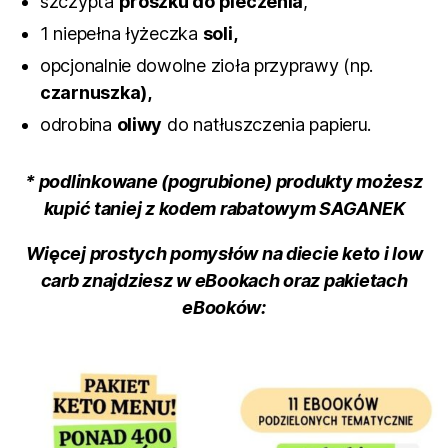
szczypta
proszku do pieczenia
,
1 niepełna łyżeczka
soli,
opcjonalnie dowolne zioła przyprawy (np.
czarnuszka),
odrobina
oliwy
do natłuszczenia papieru.
* podlinkowane (pogrubione) produkty możesz
kupić taniej z kodem rabatowym SAGANEK
Więcej prostych pomysłów na diecie keto i low
carb znajdziesz
w eBookach oraz pakietach
eBooków: