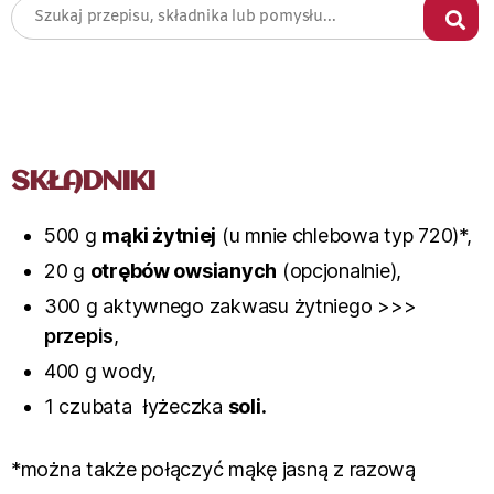
SKŁADNIKI
500 g
mąki żytniej
(u mnie chlebowa typ 720)*,
20 g
otrębów owsianych
(opcjonalnie),
300 g aktywnego zakwasu żytniego >>>
przepis
,
400 g wody,
1 czubata łyżeczka
soli.
*można także połączyć mąkę jasną z razową