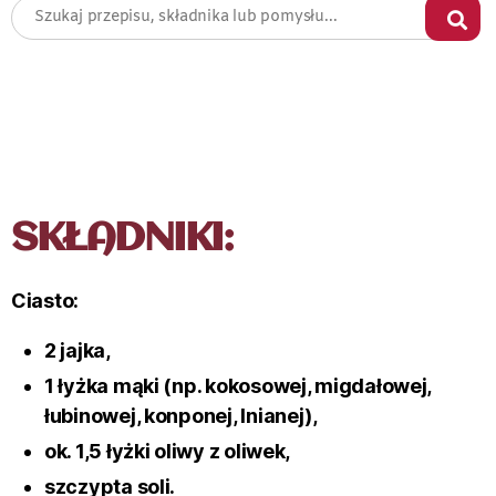
SKŁADNIKI:
Ciasto:
2 jajka,
1 łyżka mąki (np. kokosowej, migdałowej,
łubinowej, konponej, lnianej),
ok. 1,5 łyżki oliwy z oliwek,
szczypta soli.