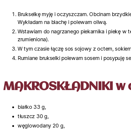
Brukselkę myję i oczyszczam. Obcinam brzydkie 
Wykładam na blachę i polewam oliwą.
Wstawiam do nagrzanego piekarnika i piekę w t
zrumieniona).
W tym czasie łączę sos sojowy z octem, sokiem 
Rumiane brukselki polewam sosem i posypuję se
MAKROSKŁADNIKI w c
białko 33 g,
tłuszcz 30 g,
węglowodany 20 g,