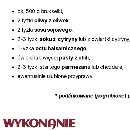
ok. 500 g brukselki,
2 łyżki
oliwy z oliwek
,
2 łyżki
sosu sojowego
,
2-3 łyżki
soku z cytryny
lub z ćwiartki cytryny
1 łyżka
octu balsamicznego
,
ćwierć lub więcej
pasty z chili
,
2-3 łyżki startego
parmezanu
lub cheddara,
ewentualnie ulubione przyprawy.
*
podlinkowane (pogrubione) 
WYKONANIE