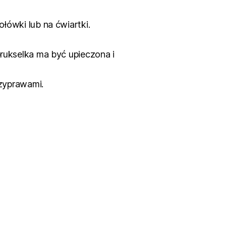
łówki lub na ćwiartki.
rukselka ma być upieczona i
rzyprawami.