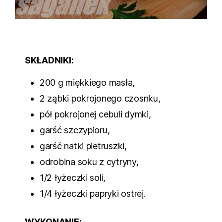
SKŁADNIKI:
200 g miękkiego masła,
2 ząbki pokrojonego czosnku,
pół pokrojonej cebuli dymki,
garść szczypioru,
garść natki pietruszki,
odrobina soku z cytryny,
1/2 łyżeczki soli,
1/4 łyżeczki papryki ostrej.
WYKONANIE: