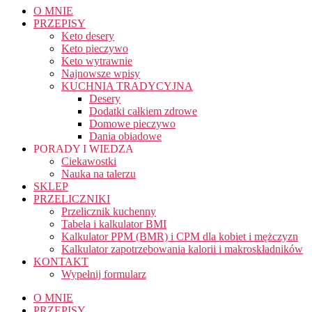
O MNIE
PRZEPISY
Keto desery
Keto pieczywo
Keto wytrawnie
Najnowsze wpisy
KUCHNIA TRADYCYJNA
Desery
Dodatki całkiem zdrowe
Domowe pieczywo
Dania obiadowe
PORADY I WIEDZA
Ciekawostki
Nauka na talerzu
SKLEP
PRZELICZNIKI
Przelicznik kuchenny
Tabela i kalkulator BMI
Kalkulator PPM (BMR) i CPM dla kobiet i mężczyzn
Kalkulator zapotrzebowania kalorii i makroskładników
KONTAKT
Wypełnij formularz
O MNIE
PRZEPISY