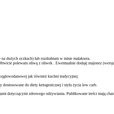
ce na dużych oczkach) lub rozdrabiam w misie malaksera.
. Obwicie polewam oliwą z oliwek . Ewentualnie dodaję majonez (wers
węglowodanowej jak również kuchni tradycyjnej.
y dostosowane do diety ketogenicznej i stylu życia low carb.
jami dotyczącymi zdrowego odżywiania. Publikowane treści mają charak