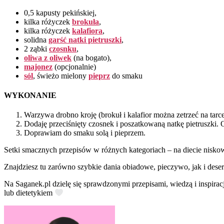
0,5 kapusty pekińskiej,
kilka różyczek
brokuła
,
kilka różyczek
kalafiora
,
solidna
garść natki pietruszki
,
2 ząbki
czosnku
,
oliwa z oliwek
(na bogato),
majonez
(opcjonalnie)
sól
, świeżo mielony
pieprz
do smaku
WYKONANIE
Warzywa drobno kroję (brokuł i kalafior można zetrzeć na tar
Dodaję przeciśnięty czosnek i poszatkowaną natkę pietruszki
Doprawiam do smaku solą i pieprzem.
Setki smacznych przepisów w różnych kategoriach – na diecie nisko
Znajdziesz tu zarówno szybkie dania obiadowe, pieczywo, jak i deser
Na Saganek.pl dzielę się sprawdzonymi przepisami, wiedzą i inspirac
lub dietetykiem