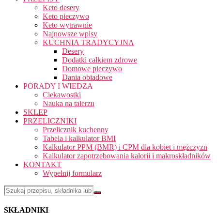
Keto desery
Keto pieczywo
Keto wytrawnie
Najnowsze wpisy
KUCHNIA TRADYCYJNA
Desery
Dodatki całkiem zdrowe
Domowe pieczywo
Dania obiadowe
PORADY I WIEDZA
Ciekawostki
Nauka na talerzu
SKLEP
PRZELICZNIKI
Przelicznik kuchenny
Tabela i kalkulator BMI
Kalkulator PPM (BMR) i CPM dla kobiet i mężczyzn
Kalkulator zapotrzebowania kalorii i makroskładników
KONTAKT
Wypełnij formularz
SKŁADNIKI