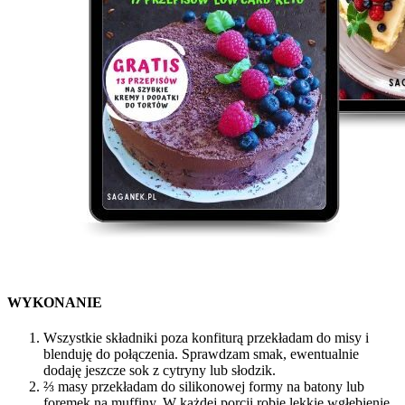
WYKONANIE
Wszystkie składniki poza konfiturą przekładam do misy i
blenduję do połączenia. Sprawdzam smak, ewentualnie
dodaję jeszcze sok z cytryny lub słodzik.
⅔ masy przekładam do silikonowej formy na batony lub
foremek na muffiny. W każdej porcji robię lekkie wgłębienie,