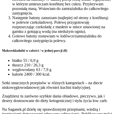
w którym umieszczam konfiturę bez cukru. Przykrywam
pozostałą masą. Wstawiam do zamrażalnika do całkowitego
zastygnięcia.
Następnie batony zanurzam (najlepiej od strony z konfiturą)
w polewie czekoladowej. Polewę przygotowuję
rozpuszczając czekoladę z masłem w misce ustawionej na
garnku z gotującą wodą (na niedużym ogniu).
Gotowe batony zostawiam w lodówce/zamrażalniku do
całkowitego zastygnięcia polewy.
Makroskładniki w całości / w jednej porcji (8)
białko 55 / 6,9 g
tłuszcz 210 / 26,3 g
węglowodany 63 / 7,9 g
kalorie 2400 / 300 kcal.
Setki smacznych przepisów w różnych kategoriach – na diecie
niskowęglowodanowej jak również kuchni tradycyjnej.
Znajdziesz tu zarówno szybkie dania obiadowe, pieczywo, jak i
desery dostosowane do diety ketogenicznej i stylu życia low carb.
Na Saganek.pl dzielę się sprawdzonymi przepisami, wiedzą i
inspiracjami dotyczącymi zdrowego odżywiania. Publikowane treści