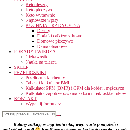
Keto desery
Keto pieczywo
Keto wytrawnie
Najnowsze wpisy
KUCHNIA TRADYCYJNA
Desery
Dodatki całkiem zdrowe
Domowe pieczywo
Dania obiadowe
PORADY I WIEDZA
Ciekawostki
Nauka na talerzu
SKLEP
PRZELICZNIKI
Przelicznik kuchenny
Tabela i kalkulator BMI
Kalkulator PPM (BMR) i CPM dla kobiet i mężczyzn
Kalkulator zapotrzebowania kalorii i makroskładników
KONTAKT
Wypełnij formularz
Batony znikają w mgnieniu oka, więc warto pomyśleć o
podwójnej porcji
Konfiturę możemy zmieniać dowolnie, u mnie