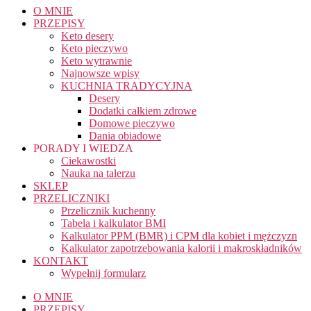
O MNIE
PRZEPISY
Keto desery
Keto pieczywo
Keto wytrawnie
Najnowsze wpisy
KUCHNIA TRADYCYJNA
Desery
Dodatki całkiem zdrowe
Domowe pieczywo
Dania obiadowe
PORADY I WIEDZA
Ciekawostki
Nauka na talerzu
SKLEP
PRZELICZNIKI
Przelicznik kuchenny
Tabela i kalkulator BMI
Kalkulator PPM (BMR) i CPM dla kobiet i mężczyzn
Kalkulator zapotrzebowania kalorii i makroskładników
KONTAKT
Wypełnij formularz
O MNIE
PRZEPISY