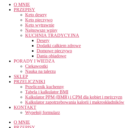
O MNIE
PRZEPISY
Keto desery
Keto pieczywo
Keto wytrawnie
Najnowsze wpisy
KUCHNIA TRADYCYJNA
Desery
Dodatki całkiem zdrowe
Domowe pieczywo
Dania obiadowe
PORADY I WIEDZA
Ciekawostki
Nauka na talerzu
SKLEP
PRZELICZNIKI
Przelicznik kuchenny
Tabela i kalkulator BMI
Kalkulator PPM (BMR) i CPM dla kobiet i mężczyzn
Kalkulator zapotrzebowania kalorii i makroskładników
KONTAKT
Wypełnij formularz
O MNIE
PRZEPISY