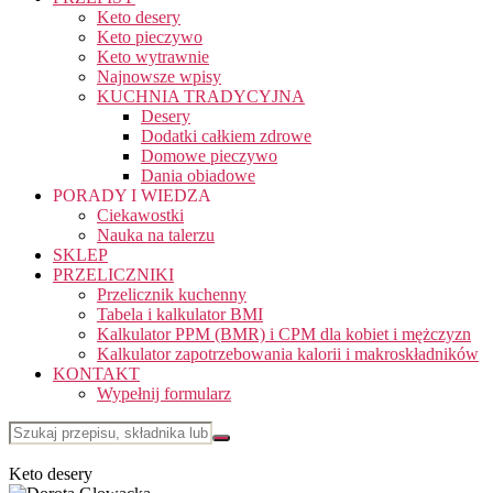
Keto desery
Keto pieczywo
Keto wytrawnie
Najnowsze wpisy
KUCHNIA TRADYCYJNA
Desery
Dodatki całkiem zdrowe
Domowe pieczywo
Dania obiadowe
PORADY I WIEDZA
Ciekawostki
Nauka na talerzu
SKLEP
PRZELICZNIKI
Przelicznik kuchenny
Tabela i kalkulator BMI
Kalkulator PPM (BMR) i CPM dla kobiet i mężczyzn
Kalkulator zapotrzebowania kalorii i makroskładników
KONTAKT
Wypełnij formularz
Keto desery