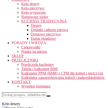
Keto desery
Keto pieczywo
Keto wytrawnie
Najnowsze wpisy
KUCHNIA TRADYCYJNA
Desery
Dodatki całkiem zdrowe
Domowe pieczywo
Dania obiadowe
PORADY I WIEDZA
Ciekawostki
Nauka na talerzu
SKLEP
PRZELICZNIKI
Przelicznik kuchenny
Tabela i kalkulator BMI
Kalkulator PPM (BMR) i CPM dla kobiet i mężczyzn
Kalkulator zapotrzebowania kalorii i makroskładników
KONTAKT
Wypełnij formularz
Keto desery