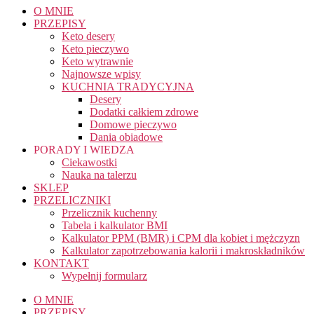
O MNIE
PRZEPISY
Keto desery
Keto pieczywo
Keto wytrawnie
Najnowsze wpisy
KUCHNIA TRADYCYJNA
Desery
Dodatki całkiem zdrowe
Domowe pieczywo
Dania obiadowe
PORADY I WIEDZA
Ciekawostki
Nauka na talerzu
SKLEP
PRZELICZNIKI
Przelicznik kuchenny
Tabela i kalkulator BMI
Kalkulator PPM (BMR) i CPM dla kobiet i mężczyzn
Kalkulator zapotrzebowania kalorii i makroskładników
KONTAKT
Wypełnij formularz
O MNIE
PRZEPISY